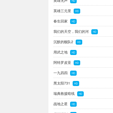
英雄无声
HD
英雄三元里
HD
春生回家
HD
我们的天空，我们的河
HD
沉默的舰队2
HD
用武之地
HD
阿特罗皮亚
HD
一九四四
HD
黑太阳731
HD
瑞典救援暗线
HD
战地之星
HD