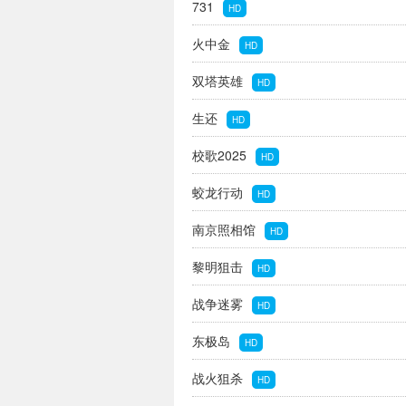
731
HD
火中金
HD
双塔英雄
HD
生还
HD
校歌2025
HD
蛟龙行动
HD
南京照相馆
HD
黎明狙击
HD
战争迷雾
HD
东极岛
HD
战火狙杀
HD