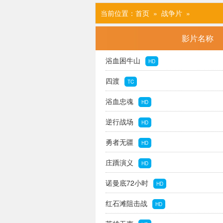
当前位置：
首页
» 战争片
»
影片名称
浴血困牛山
HD
四渡
TC
浴血忠魂
HD
逆行战场
HD
勇者无疆
HD
庄蹻演义
HD
诺曼底72小时
HD
红石滩阻击战
HD