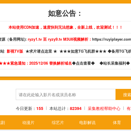
如意公告：
本站使用CDN加速，速度快到无法想象，全新上线，欢迎测试！！！
源（备用网址):
ryzy1.tv 至 ryzy9.tv M3U8视频解析：
https://ruyiplayer.co
网站
影视TV版
★求片请点这里 ★
★★★如意TG飞机群★★★
◆备用TG飞
★★★紧急通知：2025/12/06 替换解析域名
◆点击查看◆
◆站长采集福利
今日更新：
155
本站总计：
82394
采集教程帮助中心
有
续剧
动漫片
综艺片
电影解说
体育