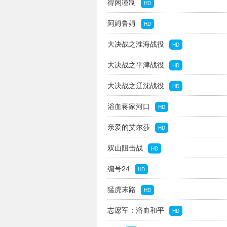
得闲谨制
HD
阿姆鲁姆
HD
大决战之淮海战役
HD
大决战之平津战役
HD
大决战之辽沈战役
HD
浴血蒋家河口
HD
亲爱的艾尔莎
HD
双山阻击战
HD
编号24
HD
猛虎末路
HD
志愿军：浴血和平
HD