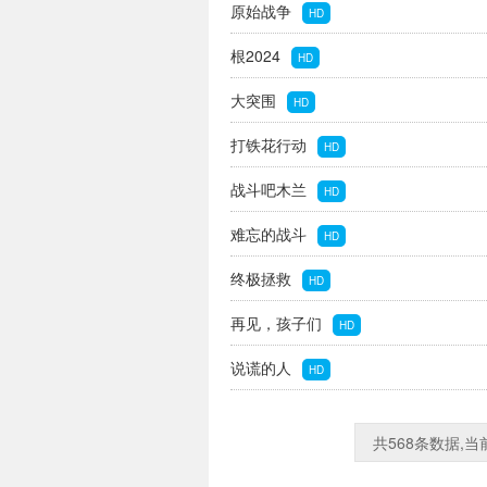
原始战争
HD
根2024
HD
大突围
HD
打铁花行动
HD
战斗吧木兰
HD
难忘的战斗
HD
终极拯救
HD
再见，孩子们
HD
说谎的人
HD
共568条数据,当前