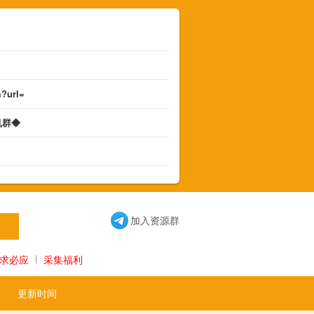
m?url=
机群◆
◆
加入资源群
求必应
采集福利
更新时间