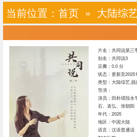
当前位置：
首页
»
大陆综
片名：共同说第三
别名：共同说3
豆瓣：0.0 分
状态：更新至20251
类型：大陆综艺,
脱
导演：
演员：田朴珺段永
石、袁弘、张朝阳
年代：2025
地区：中国大陆
语言：汉语普通话