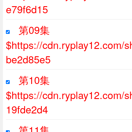
e79f6d15
第09集
$https://cdn.ryplay12.com
be2d85e5
第10集
$https://cdn.ryplay12.com
19fde2d4
第11集