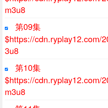
m3u8
第09集
$https://cdn.ryplay12.com
3u8
第10集
$https://cdn.ryplay12.com/
m3u8