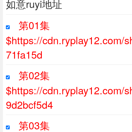
如意ruyi地址
第01集
$https://cdn.ryplay12.com/
71fa15d
第02集
$https://cdn.ryplay12.com
9d2bcf5d4
第03集