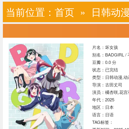
当前位置：
首页
»
日韩动
片名：坏女孩
别名：BADGIRL 
豆瓣：0.0 分
状态：已完结
类型：日韩动漫,
动
导演：古田丈司
演员：橘杏咲,花宫初
年代：2025
地区：日本
语言：日语
TAG标签：