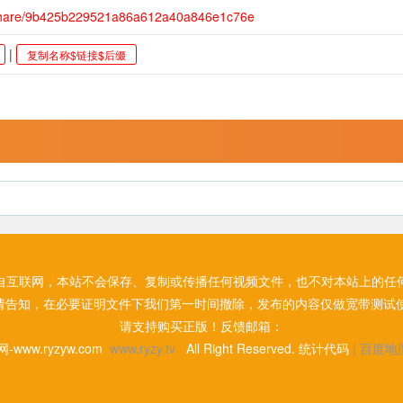
/share/9b425b229521a86a612a40a846e1c76e
|
复制名称$链接$后缀
自互联网，本站不会保存、复制或传播任何视频文件，也不对本站上的任
请告知，在必要证明文件下我们第一时间撤除，发布的内容仅做宽带测试使
请支持购买正版！反馈邮箱：
网-www.ryzyw.com
www.ryzy.tv
All Right Reserved. 统计代码
|
百度地