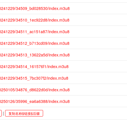
/20241229/34509_bd028530/index.m3u8
/20241229/34510_1ec922d8/index.m3u8
/20241229/34511_ac151a87/index.m3u8
/20241229/34512_b713cd09/index.m3u8
/20241229/34513_13622a5d/index.m3u8
20241229/34514_161576f1/index.m3u8
20241229/34515_7bc307f2/index.m3u8
/20250105/34876_d8622d0d/index.m3u8
/20250126/35996_ea6a6388/index.m3u8
|
复制名称$链接$后缀