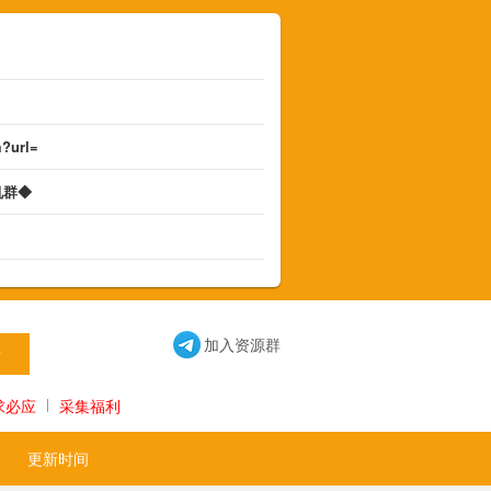
m?url=
机群◆
◆
加入资源群
求必应
采集福利
更新时间