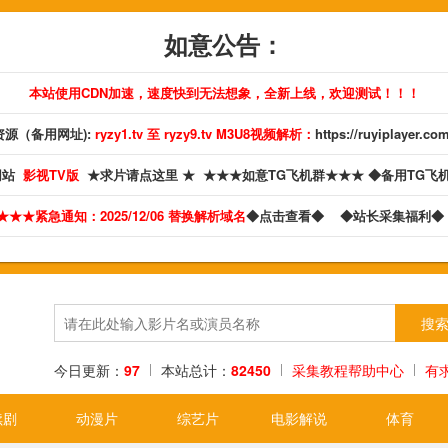
如意公告：
本站使用CDN加速，速度快到无法想象，全新上线，欢迎测试！！！
源（备用网址):
ryzy1.tv 至 ryzy9.tv M3U8视频解析：
https://ruyiplayer.co
网站
影视TV版
★求片请点这里 ★
★★★如意TG飞机群★★★
◆备用TG飞
★★★紧急通知：2025/12/06 替换解析域名
◆点击查看◆
◆站长采集福利
今日更新：
97
本站总计：
82450
采集教程帮助中心
有
续剧
动漫片
综艺片
电影解说
体育