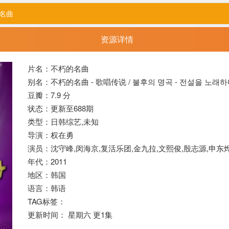
名曲
资源详情
片名：不朽的名曲
别名：不朽的名曲 - 歌唱传说 / 불후의 명곡 - 전설을 노래
豆瓣：7.9 分
状态：更新至688期
类型：日韩综艺,未知
导演：权在勇
演员：沈守峰,闵海京,复活乐团,金九拉,文熙俊,殷志源,申东烨 Don
年代：2011
地区：韩国
语言：韩语
TAG标签：
更新时间： 星期六 更1集