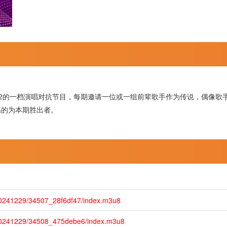
BS2的一档演唱对抗节目，每期邀请一位或一组前辈歌手作为传说，偶像歌手
高的为本期胜出者。
20241229/34507_28f6df47/index.m3u8
/20241229/34508_475debe6/index.m3u8