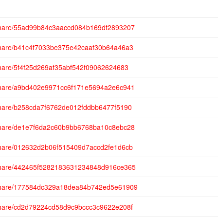
/share/55ad99b84c3aaccd084b169df2893207
/share/b41c4f7033be375e42caaf30b64a46a3
share/5f4f25d269af35abf542f09062624683
/share/a9bd402e9971cc6f171e5694a2e6c941
/share/b258cda7f6762de012fddbb6477f5190
/share/de1e7f6da2c60b9bb6768ba10c8ebc28
/share/012632d2b06f515409d7accd2fe1d6cb
/share/442465f5282183631234848d916ce365
/share/177584dc329a18dea84b742ed5e61909
/share/cd2d79224cd58d9c9bccc3c9622e208f