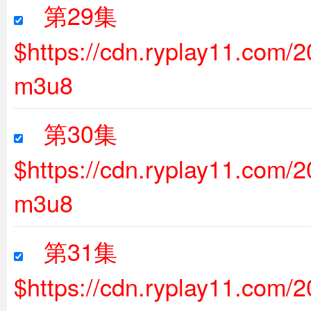
第29集
$https://cdn.ryplay11.com
m3u8
第30集
$https://cdn.ryplay11.com
m3u8
第31集
$https://cdn.ryplay11.com