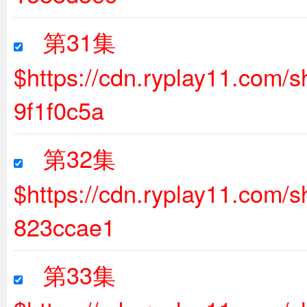
第31集
$https://cdn.ryplay11.com
9f1f0c5a
第32集
$https://cdn.ryplay11.com
823ccae1
第33集