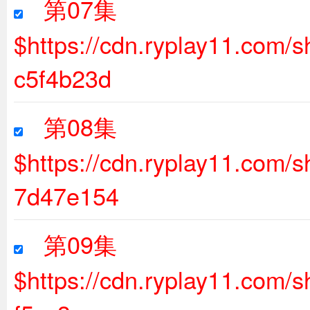
第07集
$https://cdn.ryplay11.com
c5f4b23d
第08集
$https://cdn.ryplay11.com
7d47e154
第09集
$https://cdn.ryplay11.com/