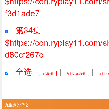
$https://cdn.ryplay11.com
f3d1ade7
第34集
$https://cdn.ryplay11.com
d80cf267d
全选
|
|
复制链接
复制名称$链接
复制名
九重紫的评论