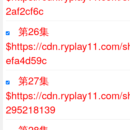
2af2cf6c
第26集
$https://cdn.ryplay11.com
efa4d59c
第27集
$https://cdn.ryplay11.com
295218139
第28集