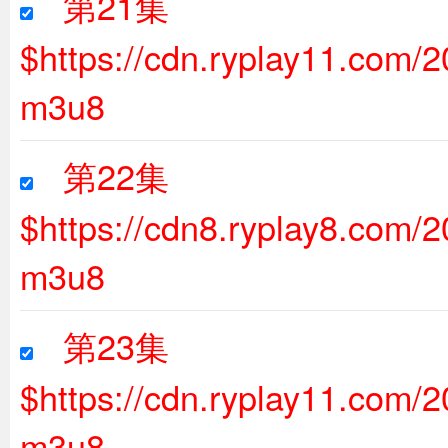
第21集
$https://cdn.ryplay11.com
m3u8
第22集
$https://cdn8.ryplay8.com
m3u8
第23集
$https://cdn.ryplay11.com
m3u8