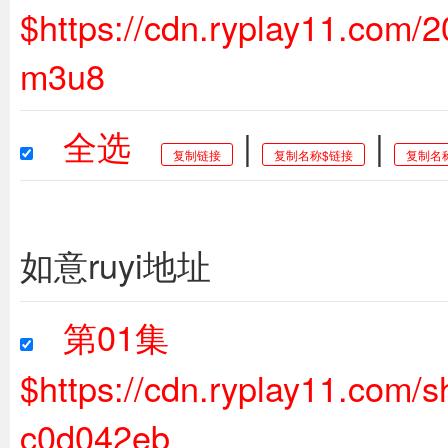
$https://cdn.ryplay11.com
m3u8
全选
|
|
复制链接
复制名称$链接
复制名
如意ruyi地址
第01集
$https://cdn.ryplay11.com
c0d042eb