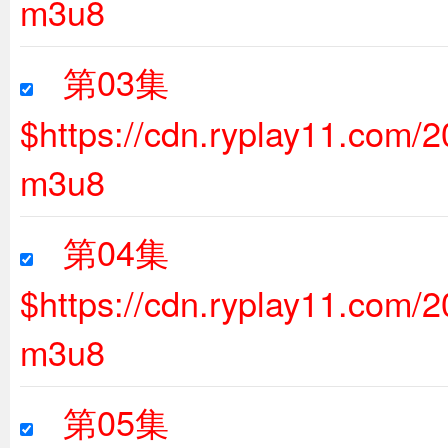
m3u8
第03集
$https://cdn.ryplay11.com
m3u8
第04集
$https://cdn.ryplay11.com
m3u8
第05集