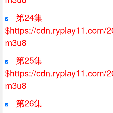
第24集
$https://cdn.ryplay11.com
m3u8
第25集
$https://cdn.ryplay11.com
m3u8
第26集