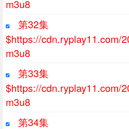
m3u8
第32集
$https://cdn.ryplay11.com
m3u8
第33集
$https://cdn.ryplay11.com
m3u8
第34集