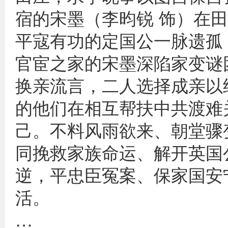
宿的宋墨（李昀锐 饰）在
平寇有功的定国公一脉遗孤
官宦之家的宋墨深陷家变谜
换亲流言，二人选择成亲以
的他们在相互帮扶中共渡难
己。不料风雨欲来、朝堂骤
同挽救家族命运、解开英国
逆，平忠臣冤案、保家国安
活。
…