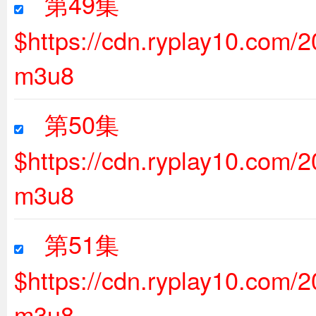
第49集
$https://cdn.ryplay10.com
m3u8
第50集
$https://cdn.ryplay10.com
m3u8
第51集
$https://cdn.ryplay10.com
m3u8