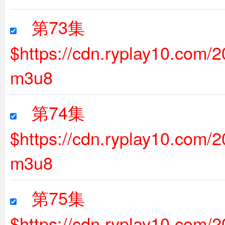
第73集
$https://cdn.ryplay10.com
m3u8
第74集
$https://cdn.ryplay10.com/
m3u8
第75集
$https://cdn.ryplay10.com/