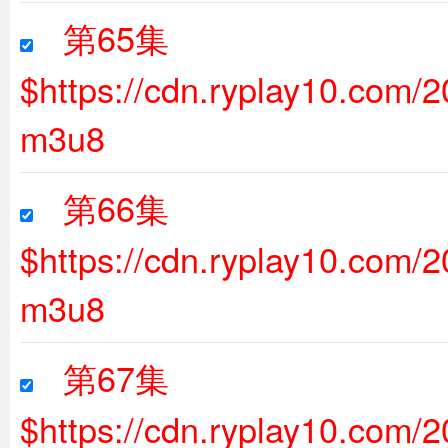
第65集
$https://cdn.ryplay10.com/
m3u8
第66集
$https://cdn.ryplay10.com
m3u8
第67集
$https://cdn.ryplay10.com