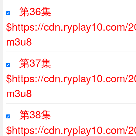
第36集
$https://cdn.ryplay10.com/
m3u8
第37集
$https://cdn.ryplay10.com
m3u8
第38集
$https://cdn.ryplay10.com