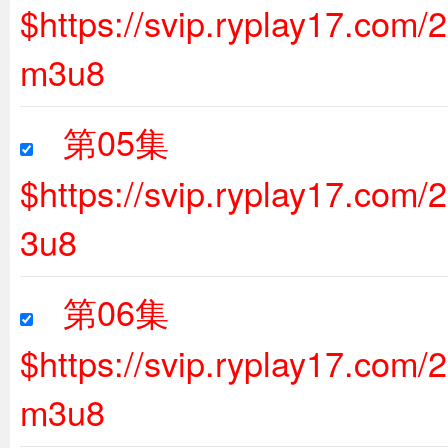
$https://svip.ryplay17.com
m3u8
第05集
$https://svip.ryplay17.co
3u8
第06集
$https://svip.ryplay17.com
m3u8