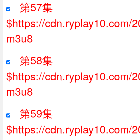
第57集
$https://cdn.ryplay10.com
m3u8
第58集
$https://cdn.ryplay10.com
m3u8
第59集
$https://cdn.ryplay10.com