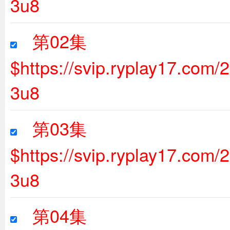
3u8
第02集
$https://svip.ryplay17.com
3u8
第03集
$https://svip.ryplay17.com
3u8
第04集