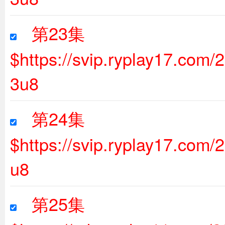
第23集
$https://svip.ryplay17.co
3u8
第24集
$https://svip.ryplay17.co
u8
第25集