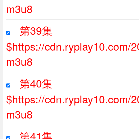
m3u8
第39集
$https://cdn.ryplay10.com
m3u8
第40集
$https://cdn.ryplay10.com
m3u8
第41集